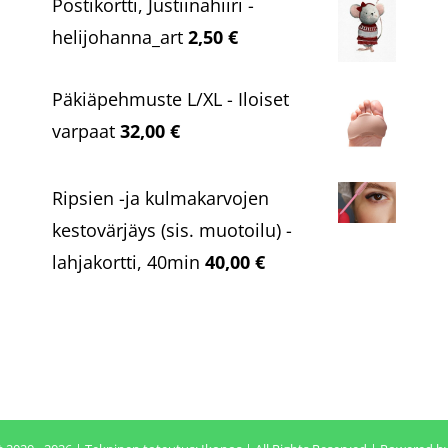
Postikortti, Justiinahiiri -
helijohanna_art
2,50
€
Päkiäpehmuste L/XL - Iloiset
varpaat
32,00
€
Ripsien -ja kulmakarvojen
kestovärjäys (sis. muotoilu) -
lahjakortti, 40min
40,00
€