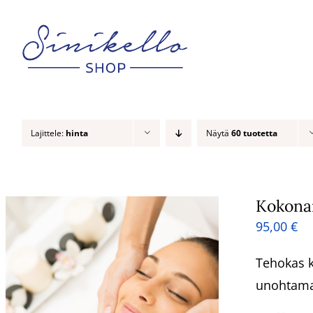
Skip
to
content
Lajittele:
hinta
Näytä
60 tuotetta
Kokonai
95,00
€
Tehokas k
unohtamat