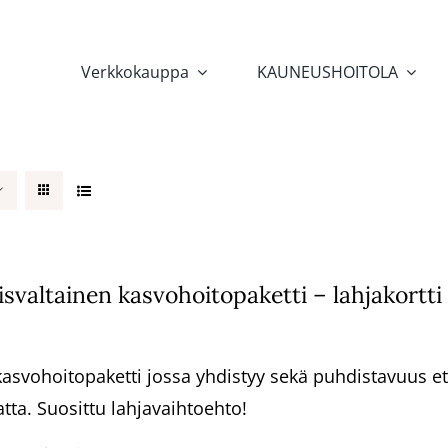
Verkkokauppa
KAUNEUSHOITOLA
svaltainen kasvohoitopaketti – lahjakortt
asvohoitopaketti jossa yhdistyy sekä puhdistavuus et
ta. Suosittu lahjavaihtoehto!