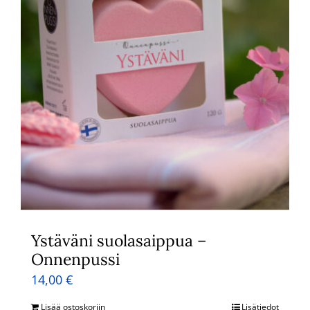
Ystäväni suolasaippua –
Onnenpussi
14,00
€
Lisää ostoskoriin
Lisätiedot