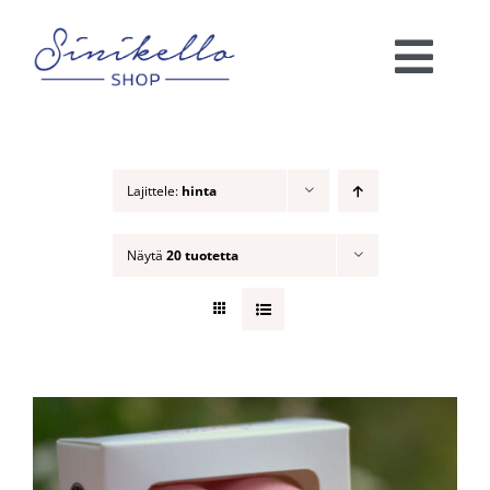
Skip
to
Togg
content
Navi
Verkkokauppa
Lajittele:
hinta
KAUNEUSHOITOLA
Näytä
20 tuotetta
VÄRIANALYYSI
Ota yhteyttä!
Ostoskori