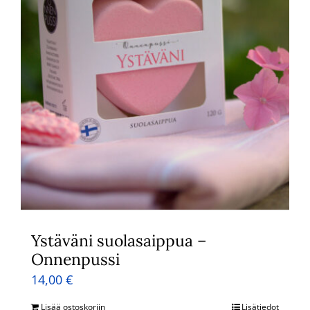
Ystäväni suolasaippua –
Onnenpussi
14,00
€
Lisää ostoskoriin
Lisätiedot