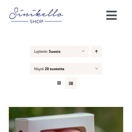
Skip
to
Togg
content
Navi
Verkkokauppa
Lajittele:
Suosio
KAUNEUSHOITOLA
Näytä
20 tuotetta
VÄRIANALYYSI
Ota yhteyttä!
Ostoskori