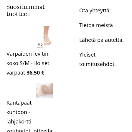
Suosituimmat
Ota yhteyttä!
tuotteet
Tietoa meistä
Lähetä palautetta.
Varpaiden levitin,
Yleiset
koko S/M - Iloiset
toimitusehdot.
varpaat
36,50
€
Kantapäät
kuntoon -
lahjakortti
kotihoitotuotteella