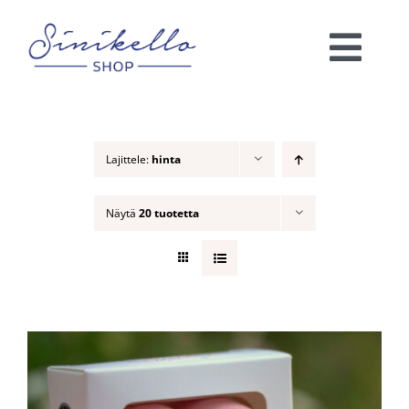
Skip
to
Togg
content
Navi
Verkkokauppa
Lajittele:
hinta
KAUNEUSHOITOLA
Näytä
20 tuotetta
VÄRIANALYYSI
Ota yhteyttä!
Ostoskori