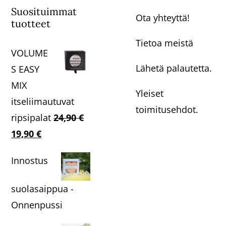
Suosituimmat
Ota yhteyttä!
tuotteet
Tietoa meistä
VOLUME
Lähetä palautetta.
S EASY
MIX
Yleiset
itseliimautuvat
toimitusehdot.
ripsipalat
24,90
€
Alkuperäinen
Nykyinen
19,90
€
hinta
hinta
Innostus
oli:
on:
24,90 €.
19,90 €.
suolasaippua -
Onnenpussi