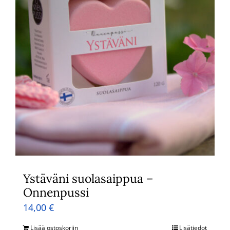
Ystäväni suolasaippua –
Onnenpussi
14,00
€
Lisää ostoskoriin
Lisätiedot