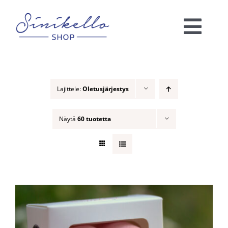
Skip
to
Togg
content
Navi
Verkkokauppa
Lajittele:
Oletusjärjestys
KAUNEUSHOITOLA
Näytä
60 tuotetta
VÄRIANALYYSI
Ota yhteyttä!
Ostoskori