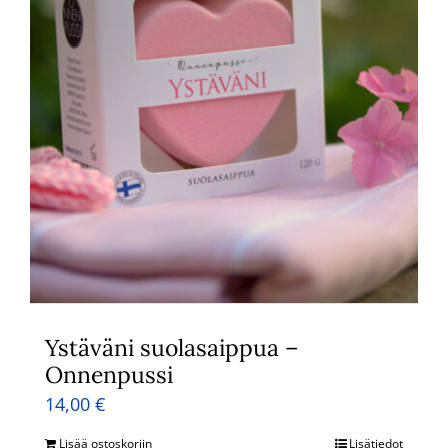
Ystäväni suolasaippua –
Onnenpussi
14,00
€
Lisää ostoskoriin
Lisätiedot