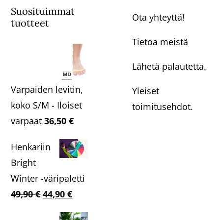
Suosituimmat
Ota yhteyttä!
tuotteet
Tietoa meistä
Lähetä palautetta.
Varpaiden levitin,
Yleiset
koko S/M - Iloiset
toimitusehdot.
varpaat
36,50
€
Henkariin
Bright
Winter -väripaletti
Alkuperäinen
Nykyinen
49,90
€
44,90
€
hinta
hinta