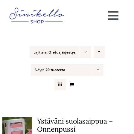
Skip
to
Togg
content
Navi
Verkkokauppa
Lajittele:
Oletusjärjestys
KAUNEUSHOITOLA
Näytä
20 tuotetta
VÄRIANALYYSI
Ota yhteyttä!
Ostoskori
Ystäväni suolasaippua –
Onnenpussi