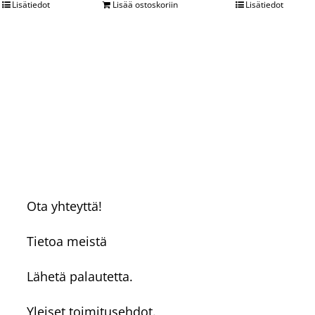
Lisätiedot
Lisää ostoskoriin
Lisätiedot
Ota yhteyttä!
Tietoa meistä
Lähetä palautetta.
Yleiset toimitusehdot.