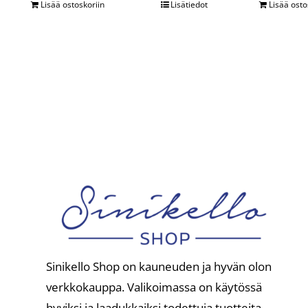
Lisää ostoskoriin
Lisätiedot
Lisää osto
Sinikello Shop on kauneuden ja hyvän olon
verkkokauppa. Valikoimassa on käytössä
hyviksi ja laadukkaiksi todettuja tuotteita.