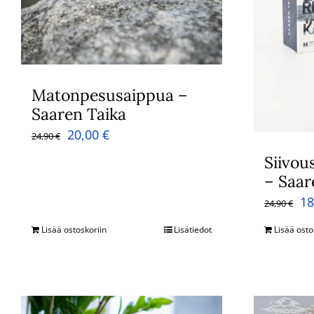
Matonpesusaippua –
Saaren Taika
Alkuperäinen
Nykyinen
20,00
€
24,90
€
hinta
hinta
Siivou
oli:
on:
– Saar
Al
24,90 €.
20,00 €.
1
24,90
€
hi
Lisää ostoskoriin
Lisätiedot
Lisää osto
oli
24