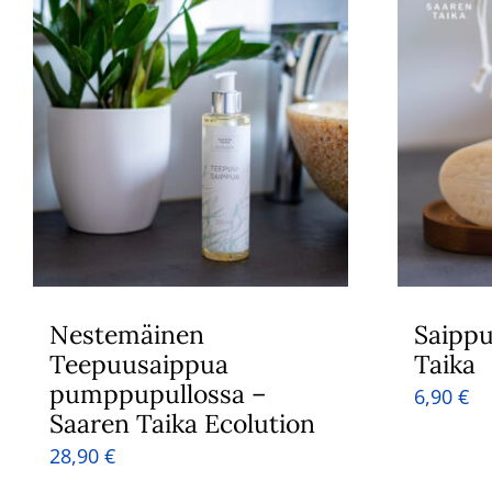
Nestemäinen
Saippu
Teepuusaippua
Taika
pumppupullossa –
6,90
€
Saaren Taika Ecolution
28,90
€