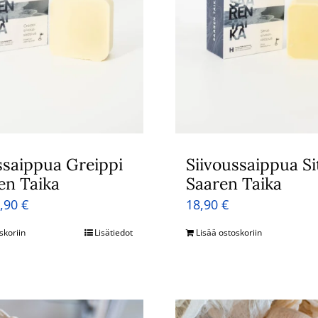
ssaippua Greippi
Siivoussaippua Si
en Taika
Saaren Taika
kuperäinen
Nykyinen
8,90
€
18,90
€
nta
hinta
skoriin
Lisätiedot
Lisää ostoskoriin
:
on:
,90 €.
18,90 €.