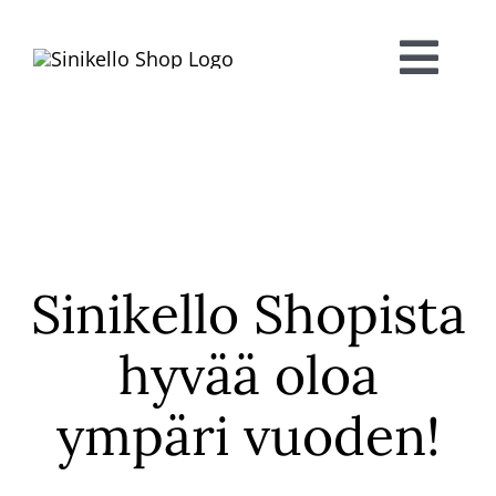
Skip
to
Togg
content
Navi
Verkkokauppa
KAUNEUSHOITOLA
VÄRIANALYYSI
Sinikello Shopista
Ota yhteyttä!
hyvää oloa
ympäri vuoden!
Ostoskori