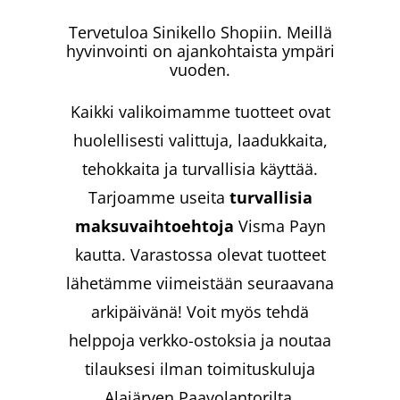
Tervetuloa Sinikello Shopiin. Meillä
hyvinvointi on ajankohtaista ympäri
vuoden.
Kaikki valikoimamme tuotteet ovat
huolellisesti valittuja, laadukkaita,
tehokkaita ja turvallisia käyttää.
Tarjoamme useita
turvallisia
maksuvaihtoehtoja
Visma Payn
kautta.
Varastossa olevat tuotteet
lähetämme viimeistään seuraavana
arkipäivänä!
Voit myös tehdä
helppoja verkko-ostoksia ja noutaa
tilauksesi ilman toimituskuluja
Alajärven Paavolantorilta.