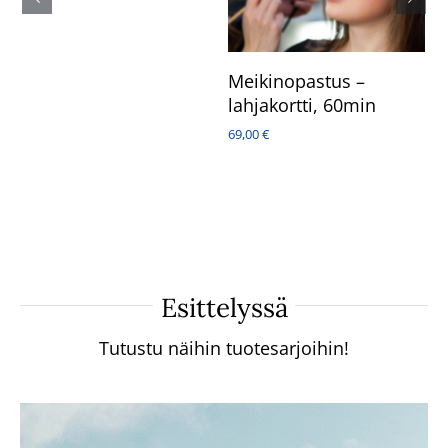
Meikinopastus –
V
lahjakortti, 60min
p
2
69,00
€
23
Esittelyssä
Tutustu näihin tuotesarjoihin!