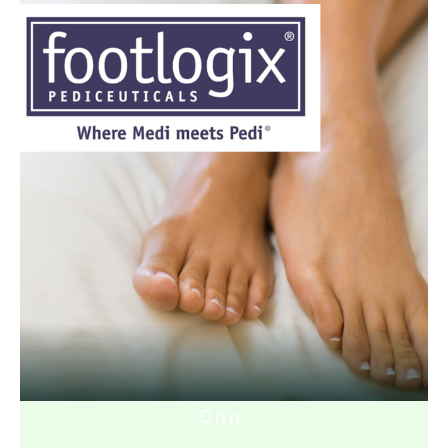
Onn
.