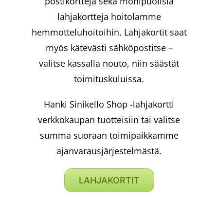
postikortteja sekä monipuolisia
lahjakortteja hoitolamme
hemmotteluhoitoihin. Lahjakortit saat
myös kätevästi sähköpostitse –
valitse kassalla nouto, niin säästät
toimituskuluissa.
Hanki Sinikello Shop -lahjakortti
verkkokaupan tuotteisiin tai valitse
summa suoraan toimipaikkamme
ajanvarausjärjestelmästä.
LAHJAKORTIT