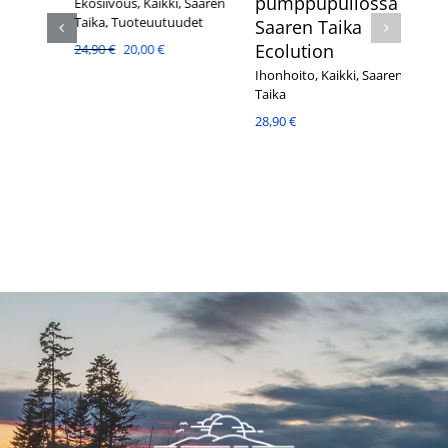
pumppupullossa –
Ekosiivous
,
Kaikki
,
Saaren
Taika
,
Tuoteuutuudet
Saaren Taika
ren
Alkuperäinen
Nykyinen
Ecolution
24,90
€
20,00
€
hinta
hinta
Ihonhoito
,
Kaikki
,
Saaren
oli:
on:
Taika
24,90 €.
20,00 €.
28,90
€
Olen valinnut aitoa luonnon