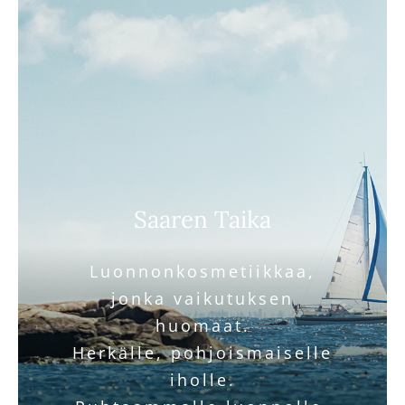
Saaren Taika
Luonnonkosmetiikkaa,
jonka vaikutuksen
huomaat.
Herkälle, pohjoismaiselle
iholle.