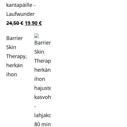
Laufwunder
Alkuperäinen
Nykyinen
24,50
€
19,90
€
hinta
hinta
Barrier
oli:
on:
Skin
24,50 €.
19,90 €.
Therapy,
herkän
ihon