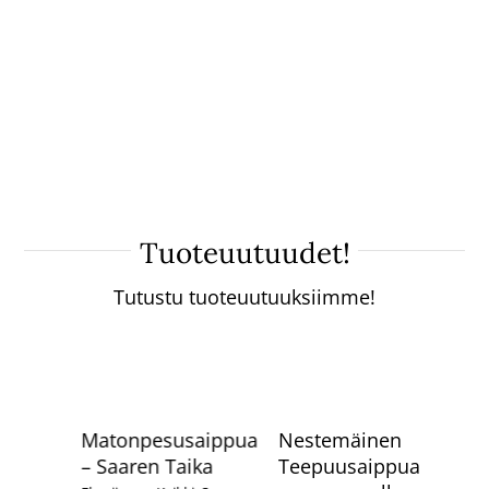
T
–
21
Tuoteuutuudet!
Tutustu tuoteuutuuksiimme!
Matonpesusaippua
Nestemäinen
– Saaren Taika
Teepuusaippua