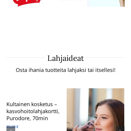
Lahjaideat
Osta ihania tuotteita lahjaksi tai itsellesi!
Kultainen kosketus –
kasvohoitolahjakortti,
Purodore, 70min
89,00
€