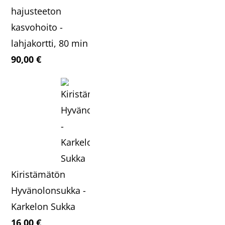
hajusteeton
kasvohoito -
lahjakortti, 80 min
90,00
€
Kiristämätön
Hyvänolonsukka -
Karkelon Sukka
16,00
€