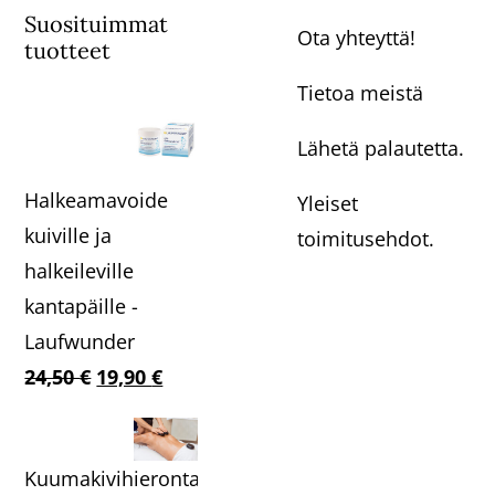
Suosituimmat
Ota yhteyttä!
tuotteet
Tietoa meistä
Lähetä palautetta.
Halkeamavoide
Yleiset
kuiville ja
toimitusehdot.
halkeileville
kantapäille -
Laufwunder
Alkuperäinen
Nykyinen
24,50
€
19,90
€
hinta
hinta
oli:
on:
Kuumakivihieronta
24,50 €.
19,90 €.