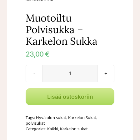
Muotoiltu
Polvisukka –
Karkelon Sukka
23,00
€
Muotoiltu
Polvisukka
-
Lisää ostoskoriin
Karkelon
Sukka
Tags:
Hyvä olon sukat
,
Karkelon Sukat
,
määrä
polvisukat
Categories:
Kaikki
,
Karkelon sukat