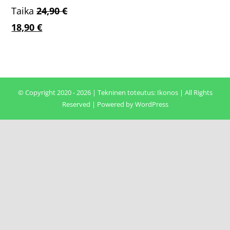
Taika
24,90
€
Alkuperäinen
Nykyinen
18,90
€
hinta
hinta
oli:
on:
24,90 €.
18,90 €.
© Copyright 2020 - 2026 | Tekninen toteutus:
Ikonos
| All Rights
Reserved | Powered by
WordPress