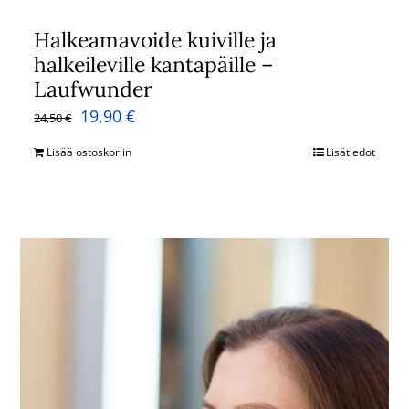
Halkeamavoide kuiville ja
halkeileville kantapäille –
Laufwunder
Alkuperäinen
Nykyinen
19,90
€
24,50
€
hinta
hinta
Lisää ostoskoriin
Lisätiedot
oli:
on:
24,50 €.
19,90 €.