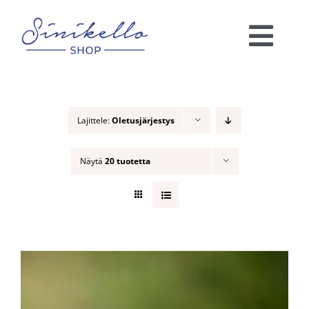
Skip
to
Togg
content
Navi
Verkkokauppa
Lajittele:
Oletusjärjestys
KAUNEUSHOITOLA
Näytä
20 tuotetta
VÄRIANALYYSI
Ota yhteyttä!
Ostoskori