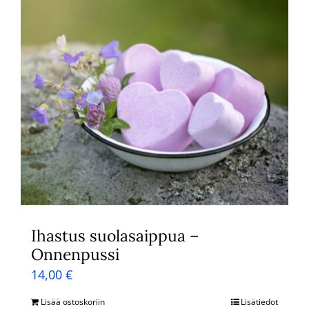
Ihastus suolasaippua –
Onnenpussi
14,00
€
Lisää ostoskoriin
Lisätiedot