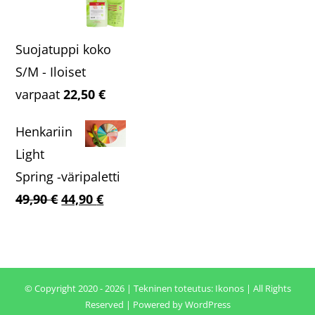
Suojatuppi koko
S/M - Iloiset
varpaat
22,50
€
Henkariin
Light
Spring -väripaletti
Alkuperäinen
Nykyinen
49,90
€
44,90
€
hinta
hinta
oli:
on:
49,90 €.
44,90 €.
© Copyright 2020 - 2026 | Tekninen toteutus:
Ikonos
| All Rights
Reserved | Powered by
WordPress