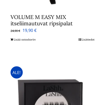
VOLUME M EASY MIX
itseliimautuvat ripsipalat
Alkuperäinen
Nykyinen
19,90
€
24,90
€
hinta
hinta
Lisää ostoskoriin
Lisätiedot
oli:
on:
24,90 €.
19,90 €.
ALE!