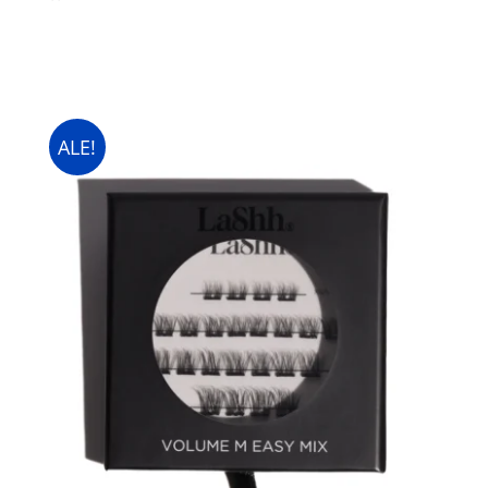
oli:
on:
9,90 €.
7,90 €.
ALE!