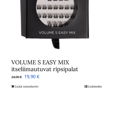
VOLUME S EASY MIX
itseliimautuvat ripsipalat
Alkuperäinen
Nykyinen
19,90
€
24,90
€
hinta
hinta
Lisää ostoskoriin
Lisätiedot
oli:
on:
24,90 €.
19,90 €.