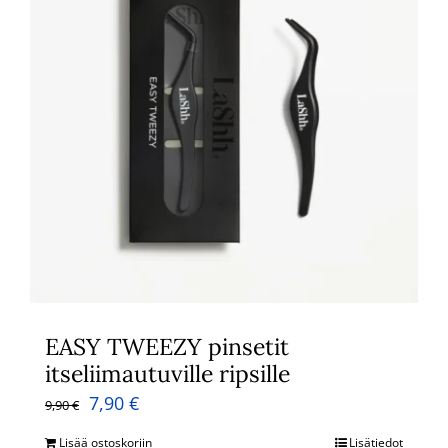
EASY TWEEZY pinsetit
itseliimautuville ripsille
Alkuperäinen
Nykyinen
7,90
€
9,90
€
hinta
hinta
Lisää ostoskoriin
Lisätiedot