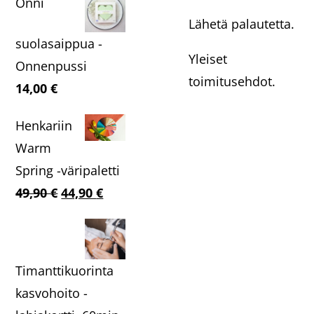
Onni
Lähetä palautetta.
suolasaippua -
Yleiset
Onnenpussi
toimitusehdot.
14,00
€
Henkariin
Warm
Spring -väripaletti
Alkuperäinen
Nykyinen
49,90
€
44,90
€
hinta
hinta
oli:
on:
49,90 €.
44,90 €.
Timanttikuorinta
kasvohoito -