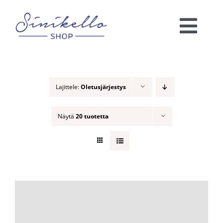
Skip
to
Togg
content
Navi
Verkkokauppa
Lajittele:
Oletusjärjestys
KAUNEUSHOITOLA
Näytä
20 tuotetta
VÄRIANALYYSI
Ota yhteyttä!
Ostoskori