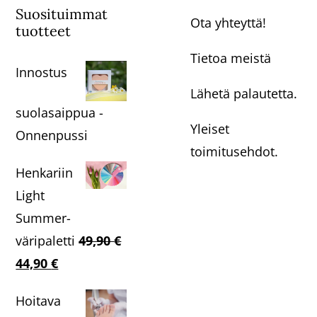
Suosituimmat
Ota yhteyttä!
tuotteet
Tietoa meistä
Innostus
Lähetä palautetta.
suolasaippua -
Yleiset
Onnenpussi
toimitusehdot.
Henkariin
Light
Summer-
väripaletti
49,90
€
Alkuperäinen
Nykyinen
44,90
€
hinta
hinta
Hoitava
oli:
on: