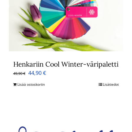
Henkariin Cool Winter-väripaletti
Alkuperäinen
Nykyinen
44,90
€
49,90
€
hinta
hinta
Lisää ostoskoriin
Lisätiedot
oli:
on:
49,90 €.
44,90 €.