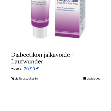
Diabeetikon jalkavoide –
Laufwunder
Alkuperäinen
Nykyinen
20,90
€
25,90
€
hinta
hinta
Lisää ostoskoriin
Lisätiedot
oli:
on:
25,90 €.
20,90 €.