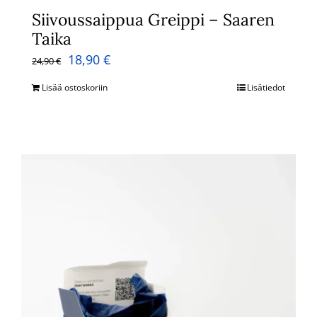
Siivoussaippua Greippi – Saaren
Taika
Alkuperäinen
Nykyinen
18,90
€
24,90
€
hinta
hinta
Lisää ostoskoriin
Lisätiedot
oli:
on:
24,90 €.
18,90 €.