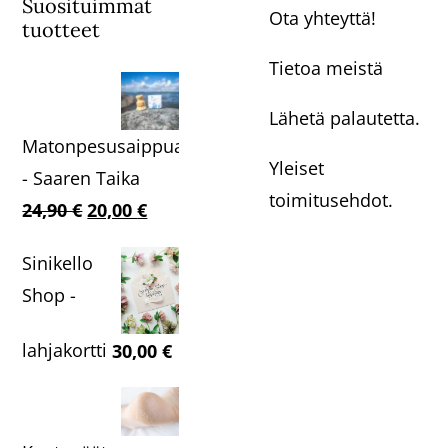
Suosituimmat
Ota yhteyttä!
tuotteet
Tietoa meistä
Lähetä palautetta.
Matonpesusaippua
Yleiset
- Saaren Taika
toimitusehdot.
Alkuperäinen
Nykyinen
24,90
€
20,00
€
hinta
hinta
Sinikello
oli:
on:
Shop -
24,90 €.
20,00 €.
lahjakortti
30,00
€