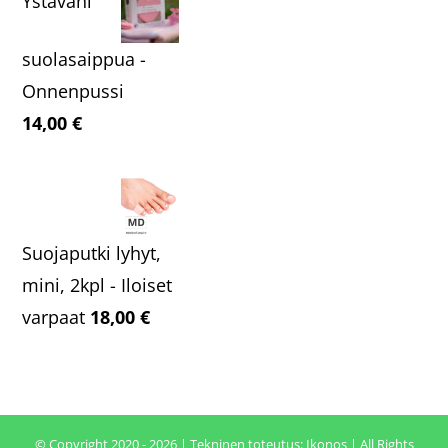
Ystäväni
suolasaippua -
Onnenpussi
14,00
€
Suojaputki lyhyt,
mini, 2kpl - Iloiset
varpaat
18,00
€
© Copyright 2020 - 2026 | Tekninen toteutus:
Ikonos
| All Rights