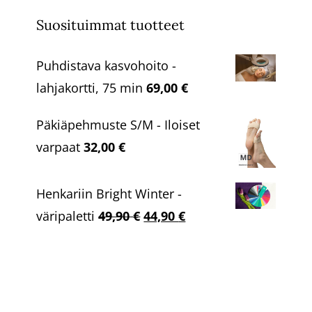
Suosituimmat tuotteet
Puhdistava kasvohoito -
lahjakortti, 75 min
69,00
€
Päkiäpehmuste S/M - Iloiset
varpaat
32,00
€
Henkariin Bright Winter -
Alkuperäinen
Nykyinen
väripaletti
49,90
€
44,90
€
hinta
hinta
oli:
on:
49,90 €.
44,90 €.