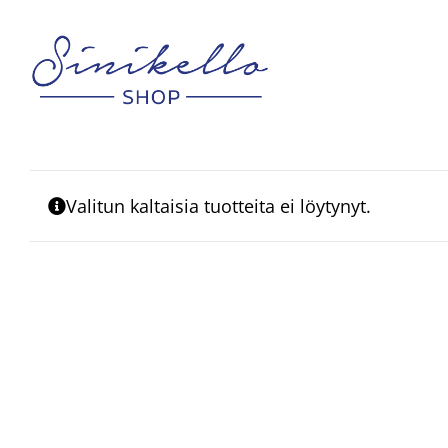
Skip
to
content
Valitun kaltaisia tuotteita ei löytynyt.