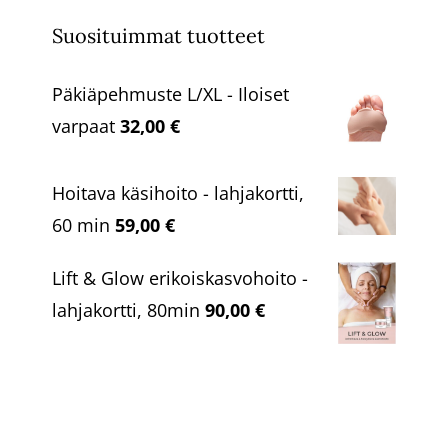
Suosituimmat tuotteet
Päkiäpehmuste L/XL - Iloiset
varpaat
32,00
€
Hoitava käsihoito - lahjakortti,
60 min
59,00
€
Lift & Glow erikoiskasvohoito -
lahjakortti, 80min
90,00
€