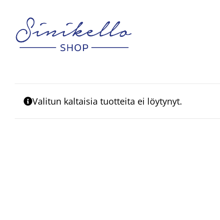
Skip
to
content
Valitun kaltaisia tuotteita ei löytynyt.