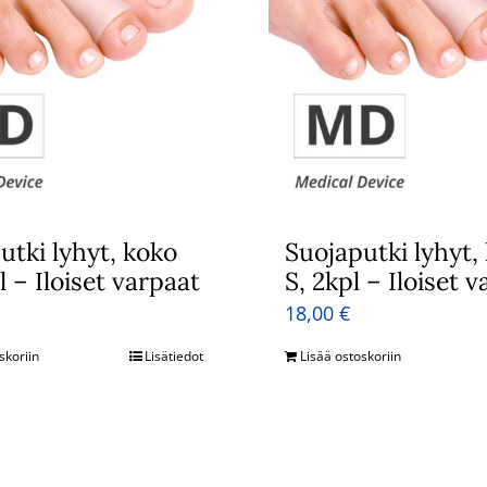
utki lyhyt, koko
Suojaputki lyhyt,
l – Iloiset varpaat
S, 2kpl – Iloiset 
18,00
€
skoriin
Lisätiedot
Lisää ostoskoriin