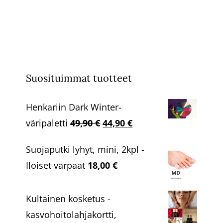
Suosituimmat tuotteet
Henkariin Dark Winter-
Alkuperäinen
Nykyinen
väripaletti
49,90
€
44,90
€
hinta
hinta
Suojaputki lyhyt, mini, 2kpl -
oli:
on:
Iloiset varpaat
18,00
€
49,90 €.
44,90 €.
Kultainen kosketus -
kasvohoitolahjakortti,