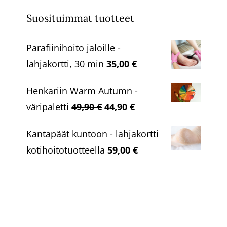
Suosituimmat tuotteet
Parafiinihoito jaloille -
lahjakortti, 30 min
35,00
€
Henkariin Warm Autumn -
Alkuperäinen
Nykyinen
väripaletti
49,90
€
44,90
€
hinta
hinta
Kantapäät kuntoon - lahjakortti
oli:
on:
kotihoitotuotteella
59,00
€
49,90 €.
44,90 €.