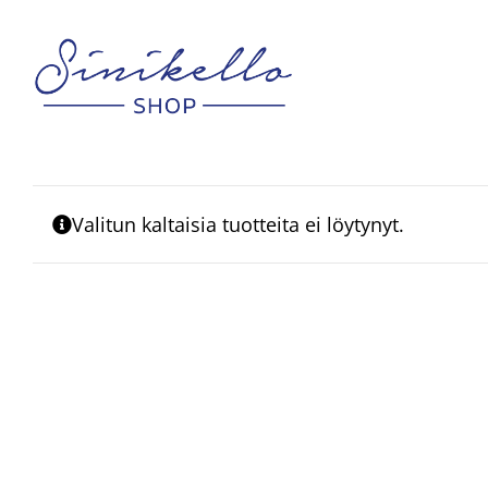
Skip
to
content
Valitun kaltaisia tuotteita ei löytynyt.