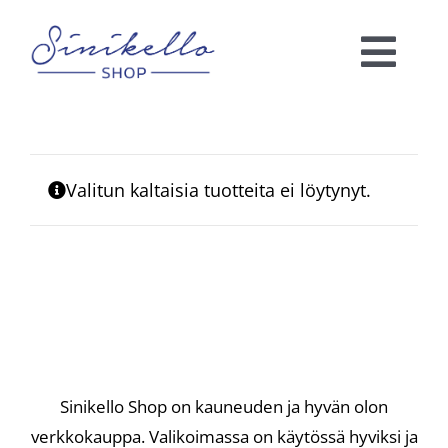
Skip
to
Togg
content
Navi
Verkkokauppa
Valitun kaltaisia tuotteita ei löytynyt.
KAUNEUSHOITOLA
VÄRIANALYYSI
Ota yhteyttä!
Ostoskori
Sinikello Shop on kauneuden ja hyvän olon
verkkokauppa. Valikoimassa on käytössä hyviksi ja