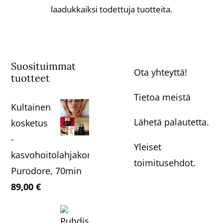
laadukkaiksi todettuja tuotteita.
Suosituimmat
Ota yhteyttä!
tuotteet
Tietoa meistä
Kultainen
Lähetä palautetta.
kosketus
-
Yleiset
kasvohoitolahjakortti,
toimitusehdot.
Purodore, 70min
89,00
€