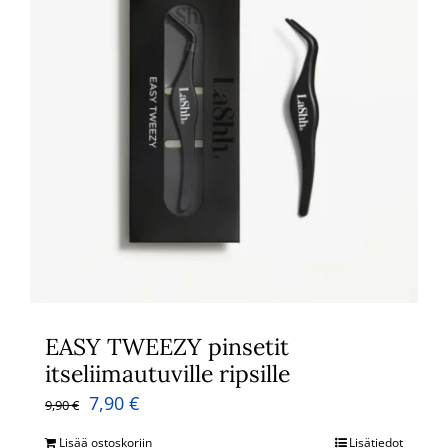
EASY TWEEZY pinsetit
itseliimautuville ripsille
Alkuperäinen
Nykyinen
7,90
€
9,90
€
hinta
hinta
Lisää ostoskoriin
Lisätiedot