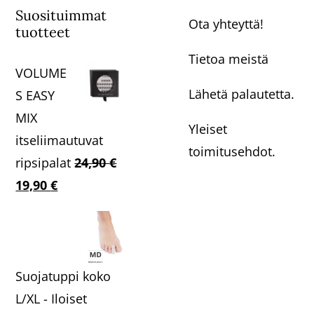
Suosituimmat
Ota yhteyttä!
tuotteet
Tietoa meistä
VOLUME
Lähetä palautetta.
S EASY
MIX
Yleiset
itseliimautuvat
toimitusehdot.
ripsipalat
24,90
€
Alkuperäinen
Nykyinen
19,90
€
hinta
hinta
oli:
on:
24,90 €.
19,90 €.
Suojatuppi koko
L/XL - Iloiset