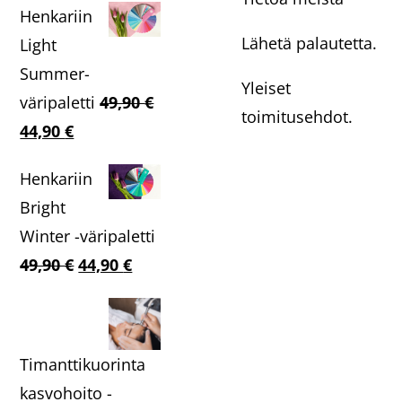
Henkariin
Lähetä palautetta.
Light
Summer-
Yleiset
väripaletti
49,90
€
toimitusehdot.
Alkuperäinen
Nykyinen
44,90
€
hinta
hinta
Henkariin
oli:
on:
Bright
49,90 €.
44,90 €.
Winter -väripaletti
Alkuperäinen
Nykyinen
49,90
€
44,90
€
hinta
hinta
oli:
on:
49,90 €.
44,90 €.
Timanttikuorinta
kasvohoito -