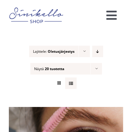
Skip
to
Togg
content
Navi
Verkkokauppa
Lajittele:
Oletusjärjestys
KAUNEUSHOITOLA
Näytä
20 tuotetta
VÄRIANALYYSI
Ota yhteyttä!
Ostoskori