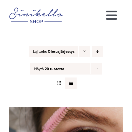
Skip
to
Togg
content
Navi
Verkkokauppa
Lajittele:
Oletusjärjestys
KAUNEUSHOITOLA
Näytä
20 tuotetta
VÄRIANALYYSI
Ota yhteyttä!
Ostoskori