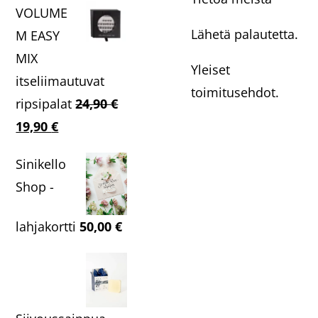
VOLUME
Lähetä palautetta.
M EASY
MIX
Yleiset
itseliimautuvat
toimitusehdot.
ripsipalat
24,90
€
Alkuperäinen
Nykyinen
19,90
€
hinta
hinta
Sinikello
oli:
on:
Shop -
24,90 €.
19,90 €.
lahjakortti
50,00
€