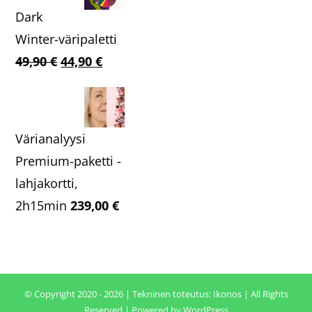
Dark
Winter-väripaletti
Alkuperäinen
Nykyinen
49,90
€
44,90
€
hinta
hinta
oli:
on:
49,90 €.
44,90 €.
Värianalyysi
Premium-paketti -
lahjakortti,
2h15min
239,00
€
© Copyright 2020 - 2026 | Tekninen toteutus:
Ikonos
| All Rights
Reserved | Powered by
WordPress