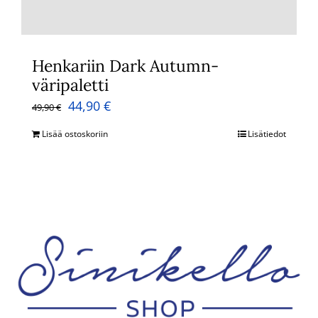
Henkariin Dark Autumn-
väripaletti
Alkuperäinen
Nykyinen
44,90
€
49,90
€
hinta
hinta
Lisää ostoskoriin
Lisätiedot
oli:
on:
49,90 €.
44,90 €.