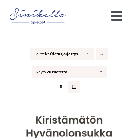
Skip
to
Togg
content
Navi
Verkkokauppa
Lajittele:
Oletusjärjestys
KAUNEUSHOITOLA
Näytä
20 tuotetta
VÄRIANALYYSI
Ota yhteyttä!
Ostoskori