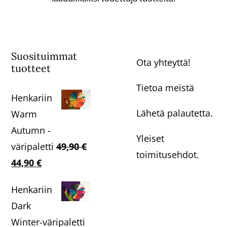
Suosituimmat
Ota yhteyttä!
tuotteet
Tietoa meistä
Henkariin
Lähetä palautetta.
Warm
Autumn -
Yleiset
väripaletti
49,90
€
toimitusehdot.
Alkuperäinen
Nykyinen
44,90
€
hinta
hinta
Henkariin
oli:
on:
Dark
49,90 €.
44,90 €.
Winter-väripaletti