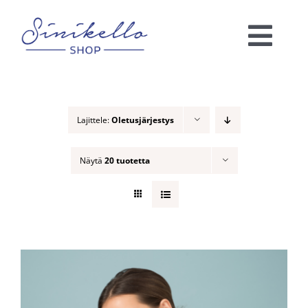
Skip
to
Togg
content
Navi
Verkkokauppa
Lajittele:
Oletusjärjestys
KAUNEUSHOITOLA
Näytä
20 tuotetta
VÄRIANALYYSI
Ota yhteyttä!
Ostoskori