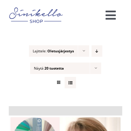
Skip
to
Togg
content
Navi
Verkkokauppa
Lajittele:
Oletusjärjestys
KAUNEUSHOITOLA
Näytä
20 tuotetta
VÄRIANALYYSI
Ota yhteyttä!
Ostoskori