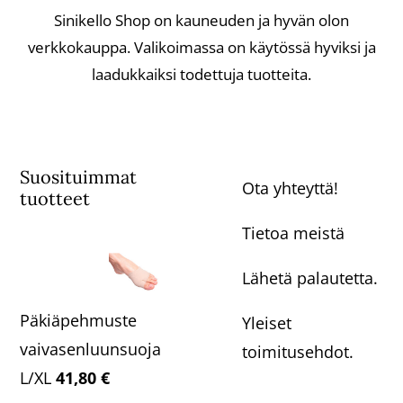
Sinikello Shop on kauneuden ja hyvän olon
verkkokauppa. Valikoimassa on käytössä hyviksi ja
laadukkaiksi todettuja tuotteita.
Suosituimmat
Ota yhteyttä!
tuotteet
Tietoa meistä
Lähetä palautetta.
Päkiäpehmuste
Yleiset
vaivasenluunsuojalla
toimitusehdot.
L/XL
41,80
€