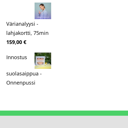
Värianalyysi -
lahjakortti, 75min
159,00
€
Innostus
suolasaippua -
Onnenpussi
© Copyright 2020 - 2026 | Tekninen toteutus:
Ikonos
| All Rights
Reserved | Powered by
WordPress