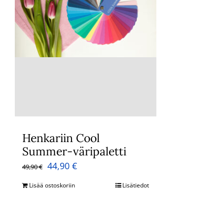
Henkariin Cool
Summer-väripaletti
Alkuperäinen
Nykyinen
44,90
€
49,90
€
hinta
hinta
Lisää ostoskoriin
Lisätiedot
oli:
on:
49,90 €.
44,90 €.