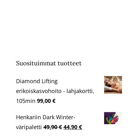
Suosituimmat tuotteet
Diamond Lifting
erikoiskasvohoito - lahjakortti,
105min
99,00
€
Henkariin Dark Winter-
Alkuperäinen
Nykyinen
väripaletti
49,90
€
44,90
€
hinta
hinta