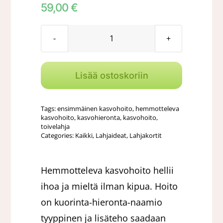
59,00
€
Hemmotteleva
kasvohoito
-
Lisää ostoskoriin
lahjakortti,
60min
Tags:
ensimmäinen kasvohoito
,
hemmotteleva
määrä
kasvohoito
,
kasvohieronta
,
kasvohoito
,
toivelahja
Categories:
Kaikki
,
Lahjaideat
,
Lahjakortit
Hemmotteleva kasvohoito hellii
ihoa ja mieltä ilman kipua. Hoito
on kuorinta-hieronta-naamio
tyyppinen ja lisäteho saadaan