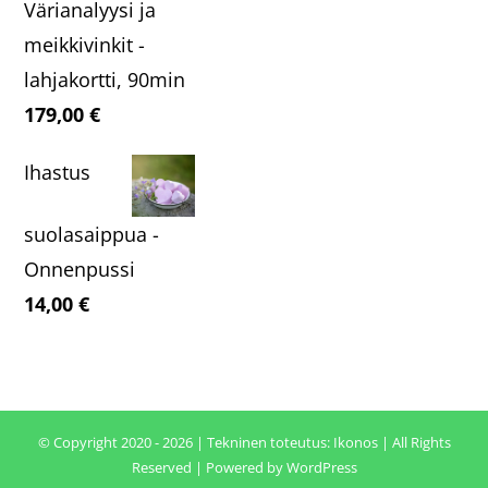
24,90 €.
19,90 €.
Värianalyysi ja
meikkivinkit -
lahjakortti, 90min
179,00
€
Ihastus
suolasaippua -
Onnenpussi
14,00
€
© Copyright 2020 - 2026 | Tekninen toteutus:
Ikonos
| All Rights
Reserved | Powered by
WordPress