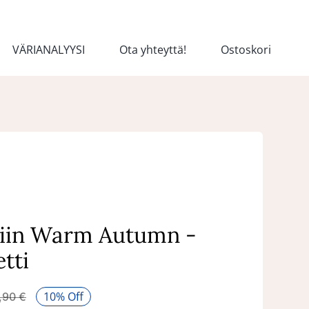
VÄRIANALYYSI
Ota yhteyttä!
Ostoskori
iin Warm Autumn -
etti
10% Off
,90
€
Alkuperäinen
Nykyinen