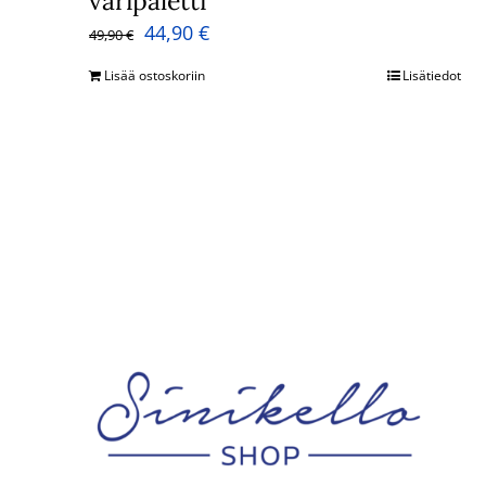
väripaletti
Alkuperäinen
Nykyinen
44,90
€
49,90
€
hinta
hinta
Lisää ostoskoriin
Lisätiedot
oli:
on:
49,90 €.
44,90 €.