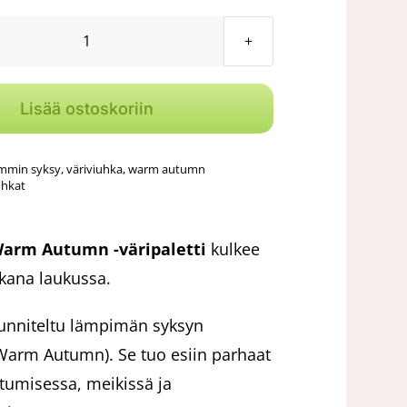
hinta
hinta
oli:
on:
Henkariin
49,90 €.
44,90 €.
Warm
Autumn
Lisää ostoskoriin
-
väripaletti
mmin syksy
,
väriviuhka
,
warm autumn
määrä
uhkat
arm Autumn -väripaletti
kulkee
kana laukussa.
uunniteltu lämpimän syksyn
 (Warm Autumn). Se tuo esiin parhaat
tumisessa, meikissä ja