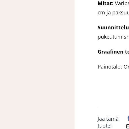
Mitat:
Värip
cm ja paksuu
Suunnittelu
pukeutumisne
Graafinen t
Painotalo: O
Jaa tämä
tuote!