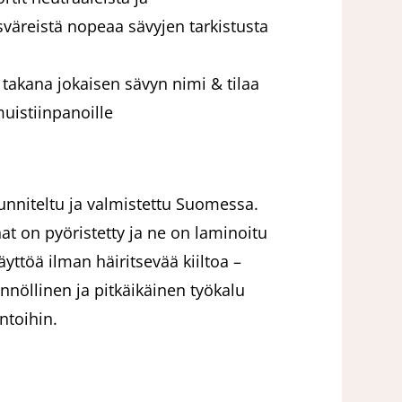
väreistä nopeaa sävyjen tarkistusta
 takana jokaisen sävyn nimi & tilaa
uistiinpanoille
uunniteltu ja valmistettu Suomessa.
at on pyöristetty ja ne on laminoitu
yttöä ilman häiritsevää kiiltoa –
nnöllinen ja pitkäikäinen työkalu
intoihin.