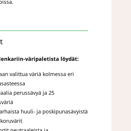
oissa.
t
enkariin-väripaletista löydät:
aan valittua väriä kolmessa eri
sasteessa
aalia perussävyä ja 25
sväriä
arhaista huuli- ja poskipunasävyistä
koruvärit
rtit neutraaleista ja