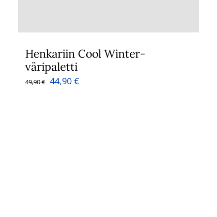
Henkariin Cool Winter-
väripaletti
Alkuperäinen
Nykyinen
44,90
€
49,90
€
hinta
hinta
oli:
on:
49,90 €.
44,90 €.