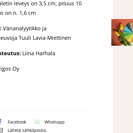
aletin leveys on 3,5 cm, pituus 10
s on n. 1,6 cm
:
Värianalyytikko ja
uvoja Tuuli Lavia-Miettinen
oteutus:
Liina Harhala
rigos Oy
Facebook
Whatsapp
Lähetä sähköpostia