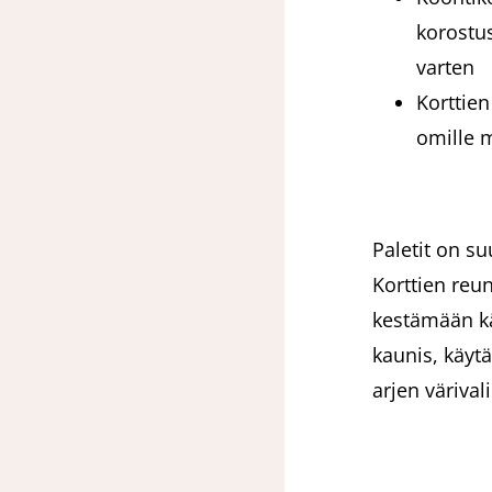
korostus
varten
Korttien
omille m
Paletit on s
Korttien reun
kestämään kä
kaunis, käytä
arjen värival