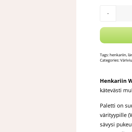
Tags:
henkariin
,
lä
Categories:
Värivi
Henkariin W
kätevästi mu
Paletti on s
värityypille
sävysi pukeu