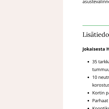
asustevalinn
Lisätiedo
Jokaisesta H
35 tarkk
tummuu
10 neutr
korostu
Kortin p
Parhaat 
Koontiko