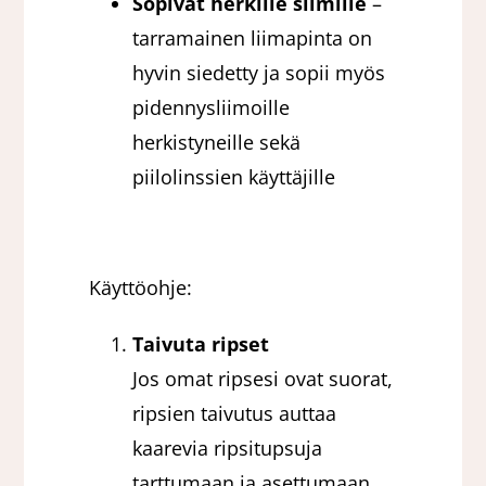
Sopivat herkille silmille
–
tarramainen liimapinta on
hyvin siedetty ja sopii myös
pidennysliimoille
herkistyneille sekä
piilolinssien käyttäjille
Käyttöohje:
Taivuta ripset
Jos omat ripsesi ovat suorat,
ripsien taivutus auttaa
kaarevia ripsitupsuja
tarttumaan ja asettumaan