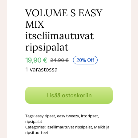
VOLUME S EASY
MIX
itseliimautuvat
ripsipalat
19,90
€
20% Off
24,90
€
Alkuperäinen
Nykyinen
1 varastossa
hinta
hinta
oli:
on:
VOLUME
24,90 €.
19,90 €.
S
Lisää ostoskoriin
EASY
MIX
Tags:
easy ripset
,
easy tweezy
,
irtoripset
,
itseliimautuvat
ripsipalat
Categories:
Itseliimautuvat ripsipalat
,
Meikit ja
ripsipalat
ripsituotteet
määrä