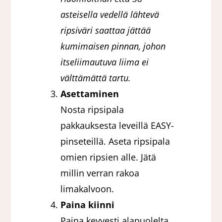
asteisella vedellä lähtevä
ripsiväri saattaa jättää
kumimaisen pinnan, johon
itseliimautuva liima ei
välttämättä tartu.
Asettaminen
Nosta ripsipala
pakkauksesta leveillä EASY-
pinseteillä. Aseta ripsipala
omien ripsien alle. Jätä
millin verran rakoa
limakalvoon.
Paina kiinni
Paina kevyesti alapuolelta