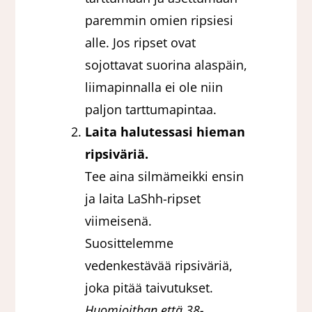
paremmin omien ripsiesi
alle. Jos ripset ovat
sojottavat suorina alaspäin,
liimapinnalla ei ole niin
paljon tarttumapintaa.
Laita halutessasi hieman
ripsiväriä.
Tee aina silmämeikki ensin
ja laita LaShh-ripset
viimeisenä.
Suosittelemme
vedenkestävää ripsiväriä,
joka pitää taivutukset.
Huomioithan että 38-