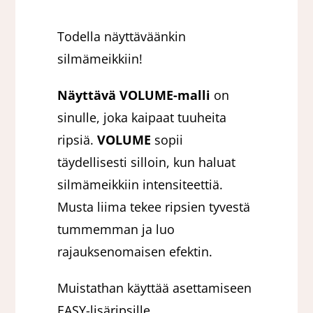
Todella näyttäväänkin
silmämeikkiin!
Näyttävä VOLUME-malli
on
sinulle, joka kaipaat tuuheita
ripsiä.
VOLUME
sopii
täydellisesti silloin, kun haluat
silmämeikkiin intensiteettiä.
Musta liima tekee ripsien tyvestä
tummemman ja luo
rajauksenomaisen efektin.
Muistathan käyttää asettamiseen
EASY-lisäripsille