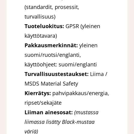
(standardit, prosessit,
turvallisuus)
Tuoteluokitus:
GPSR (yleinen
käyttötavara)
Pakkausmerkinnät:
yleinen
suomi/ruotsi/englanti,
käyttöohjeet: suomi/englanti
Turvallisuustestaukset:
Liima /
MSDS Material Safety
Kierrätys:
pahvipakkaus/energia,
ripset/sekajäte
Liiman ainesosat:
(mustassa
liimassa lisätty Black-mustaa
väriä)