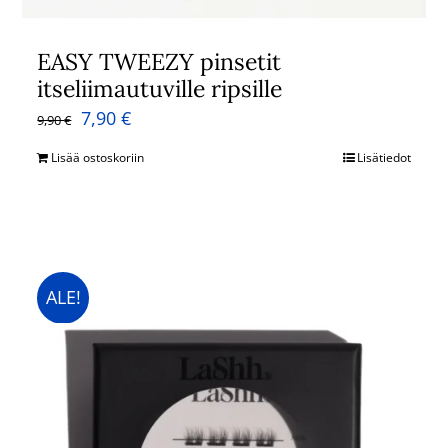
EASY TWEEZY pinsetit
itseliimautuville ripsille
Alkuperäinen
Nykyinen
7,90
€
9,90
€
hinta
hinta
Lisää ostoskoriin
Lisätiedot
oli:
on:
9,90 €.
7,90 €.
ALE!