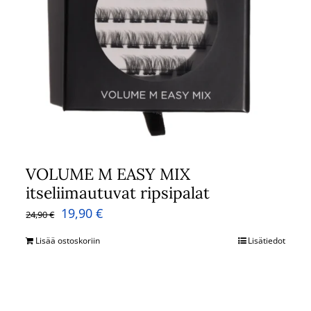
VOLUME M EASY MIX
itseliimautuvat ripsipalat
Alkuperäinen
Nykyinen
19,90
€
24,90
€
hinta
hinta
Lisää ostoskoriin
Lisätiedot
oli:
on:
24,90 €.
19,90 €.