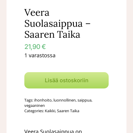
Veera
Suolasaippua –
Saaren Taika
21,90
€
1 varastossa
Veera
Suolasaippua
Lisää ostoskoriin
-
Saaren
Tags:
ihonhoito
,
luonnollinen
,
saippua
,
Taika
vegaaninen
Categories:
Kaikki
,
Saaren Taika
määrä
Veera Suolasaippua on