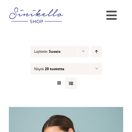
Skip
to
Togg
content
Navi
Verkkokauppa
Lajittele:
Suosio
KAUNEUSHOITOLA
Näytä
20 tuotetta
VÄRIANALYYSI
Ota yhteyttä!
Ostoskori