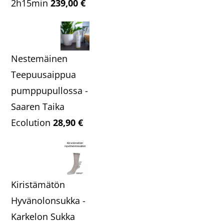
2h15min
239,00
€
Nestemäinen
Teepuusaippua
pumppupullossa -
Saaren Taika
Ecolution
28,90
€
Kiristämätön
Hyvänolonsukka -
Karkelon Sukka