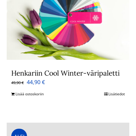
Henkariin Cool Winter-väripaletti
Alkuperäinen
Nykyinen
44,90
€
49,90
€
hinta
hinta
Lisää ostoskoriin
Lisätiedot
oli:
on:
49,90 €.
44,90 €.