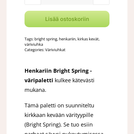
Henkariin
49,90 €.
44,90 €.
Bright
Spring
Lisää ostoskoriin
-
väripaletti
Tags:
bright spring
,
henkariin
,
kirkas kevät
,
määrä
väriviuhka
Categories:
Väriviuhkat
Henkariin Bright Spring -
väripaletti
kulkee kätevästi
mukana.
Tämä paletti on suunniteltu
kirkkaan kevään värityypille
(Bright Spring). Se tuo esiin
parhaat sävysi pukeutumisessa,