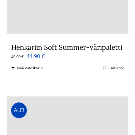
Henkariin Soft Summer-väripaletti
Alkuperäinen
Nykyinen
44,90
€
49,90
€
hinta
hinta
Lisää ostoskoriin
Lisätiedot
oli:
on:
49,90 €.
44,90 €.
ALE!