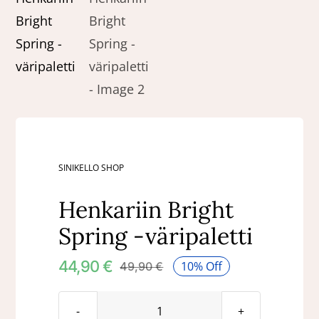
SINIKELLO SHOP
Henkariin Bright
Spring -väripaletti
44,90
€
10% Off
49,90
€
Alkuperäinen
Nykyinen
hinta
hinta
oli:
on: