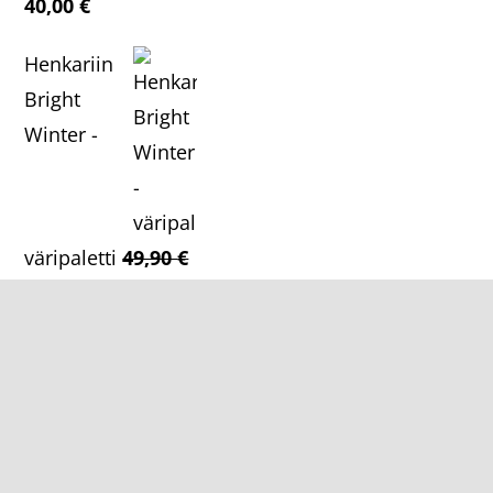
40,00
€
Henkariin
Bright
Winter -
väripaletti
49,90
€
Alkuperäinen
Nykyinen
44,90
€
hinta
hinta
oli:
on:
49,90 €.
44,90 €.