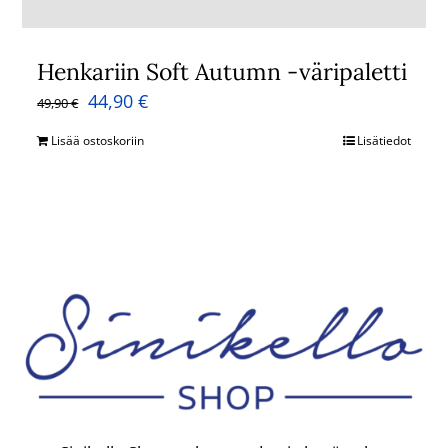
Henkariin Soft Autumn -väripaletti
Alkuperäinen
Nykyinen
44,90
€
49,90
€
hinta
hinta
Lisää ostoskoriin
Lisätiedot
oli:
on:
49,90 €.
44,90 €.