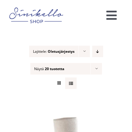
Skip
to
Togg
content
Navi
Verkkokauppa
Lajittele:
Oletusjärjestys
KAUNEUSHOITOLA
Näytä
20 tuotetta
VÄRIANALYYSI
Ota yhteyttä!
Ostoskori