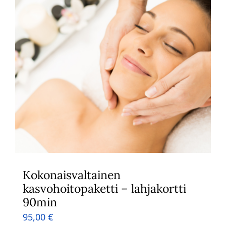
Kokonaisvaltainen
kasvohoitopaketti – lahjakortti
90min
95,00
€