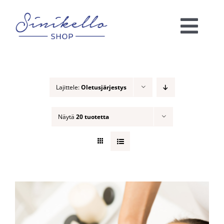
Skip
to
Togg
content
Navi
Verkkokauppa
Lajittele:
Oletusjärjestys
KAUNEUSHOITOLA
Näytä
20 tuotetta
VÄRIANALYYSI
Ota yhteyttä!
Ostoskori