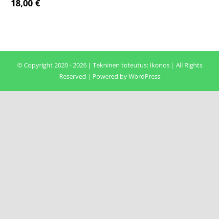
18,00
€
© Copyright 2020 - 2026 | Tekninen toteutus:
Ikonos
| All Rights
Reserved | Powered by
WordPress