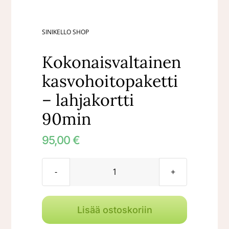
SINIKELLO SHOP
Kokonaisvaltainen
kasvohoitopaketti
– lahjakortti
90min
95,00
€
Kokonaisvaltainen
kasvohoitopaketti
-
Lisää ostoskoriin
lahjakortti