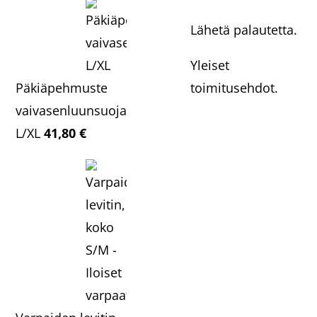
Lähetä palautetta.
Yleiset
Päkiäpehmuste
toimitusehdot.
vaivasenluunsuojalla
L/XL
41,80
€