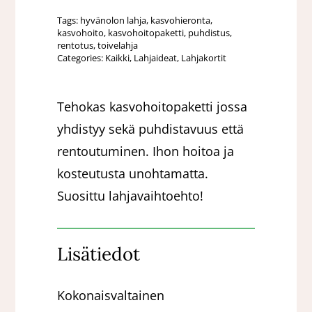
90min
Tags:
hyvänolon lahja
,
kasvohieronta
,
määrä
kasvohoito
,
kasvohoitopaketti
,
puhdistus
,
rentotus
,
toivelahja
Categories:
Kaikki
,
Lahjaideat
,
Lahjakortit
Tehokas kasvohoitopaketti jossa
yhdistyy sekä puhdistavuus että
rentoutuminen. Ihon hoitoa ja
kosteutusta unohtamatta.
Suosittu lahjavaihtoehto!
Lisätiedot
Kokonaisvaltainen