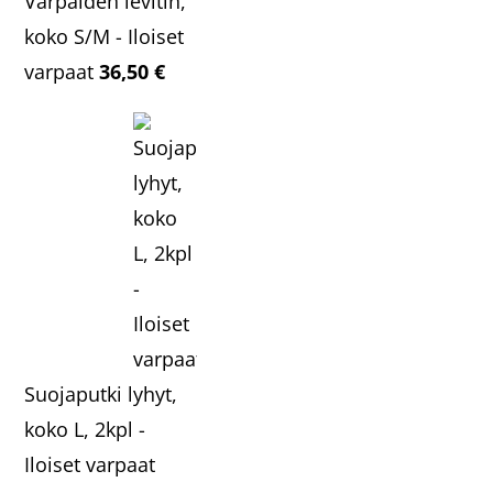
Varpaiden levitin,
koko S/M - Iloiset
varpaat
36,50
€
Suojaputki lyhyt,
koko L, 2kpl -
Iloiset varpaat