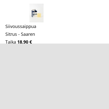
hinta
hinta
oli:
on:
49,90 €.
44,90 €.
Siivoussaippua
Sitrus - Saaren
Taika
18,90
€
Blomdahl
- Korvien
rei´itys lahjakortti
35,00
€