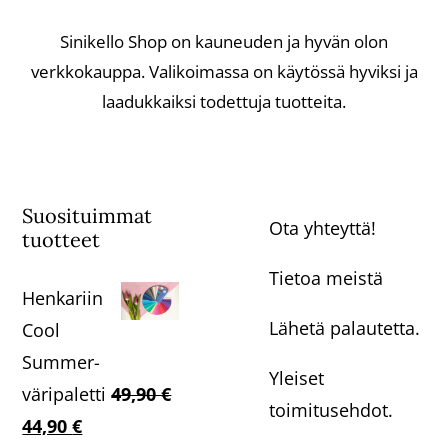
Sinikello Shop on kauneuden ja hyvän olon
verkkokauppa. Valikoimassa on käytössä hyviksi ja
laadukkaiksi todettuja tuotteita.
Suosituimmat
Ota yhteyttä!
tuotteet
Tietoa meistä
Henkariin
Lähetä palautetta.
Cool
Summer-
Yleiset
väripaletti
49,90
€
toimitusehdot.
Alkuperäinen
Nykyinen
44,90
€