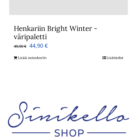
Henkariin Bright Winter -
väripaletti
Alkuperäinen
Nykyinen
44,90
€
49,90
€
hinta
hinta
Lisää ostoskoriin
Lisätiedot
oli:
on:
49,90 €.
44,90 €.