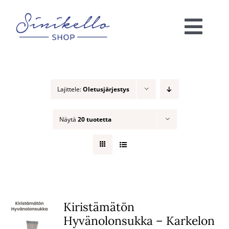
Skip
to
Togg
content
Navi
Verkkokauppa
Lajittele:
Oletusjärjestys
KAUNEUSHOITOLA
Näytä
20 tuotetta
VÄRIANALYYSI
Ota yhteyttä!
Ostoskori
Kiristämätön
Hyvänolonsukka – Karkelon