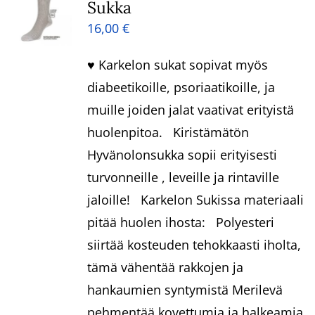
Sukka
16,00
€
♥ Karkelon sukat sopivat myös
diabeetikoille, psoriaatikoille, ja
muille joiden jalat vaativat erityistä
huolenpitoa. Kiristämätön
Hyvänolonsukka sopii erityisesti
turvonneille , leveille ja rintaville
jaloille! Karkelon Sukissa materiaali
pitää huolen ihosta: Polyesteri
siirtää kosteuden tehokkaasti iholta,
tämä vähentää rakkojen ja
hankaumien syntymistä Merilevä
pehmentää kovettumia ja halkeamia