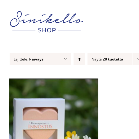
Skip
to
content
Lajittele:
Päiväys
Näytä
20 tuotetta