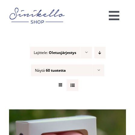
Skip
to
Togg
content
Navi
Verkkokauppa
Lajittele:
Oletusjärjestys
KAUNEUSHOITOLA
Näytä
60 tuotetta
VÄRIANALYYSI
Ota yhteyttä!
Ostoskori