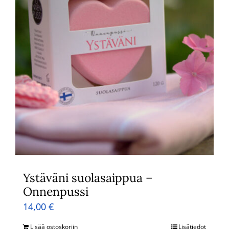
Ystäväni suolasaippua –
Onnenpussi
14,00
€
Lisää ostoskoriin
Lisätiedot