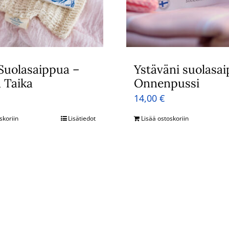
Suolasaippua –
Ystäväni suolasa
 Taika
Onnenpussi
14,00
€
skoriin
Lisätiedot
Lisää ostoskoriin