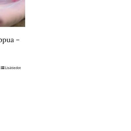
ippua –
Lisätiedot