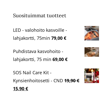
Suosituimmat tuotteet
LED - valohoito kasvoille -
lahjakortti, 75min
79,00
€
Puhdistava kasvohoito -
lahjakortti, 75 min
69,00
€
SOS Nail Care Kit -
Kynsienhoitosetti - CND
19,90
€
Alkuperäinen
Nykyinen
15,90
€
hinta
hinta
oli:
on: