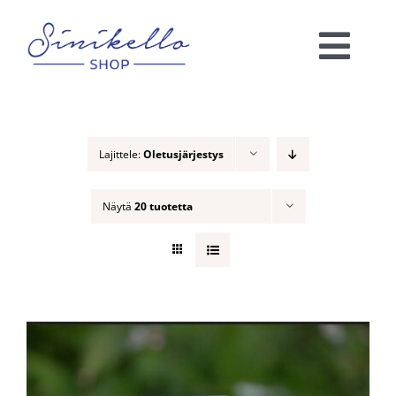
Skip
to
Togg
content
Navi
Verkkokauppa
Lajittele:
Oletusjärjestys
KAUNEUSHOITOLA
Näytä
20 tuotetta
VÄRIANALYYSI
Ota yhteyttä!
Ostoskori