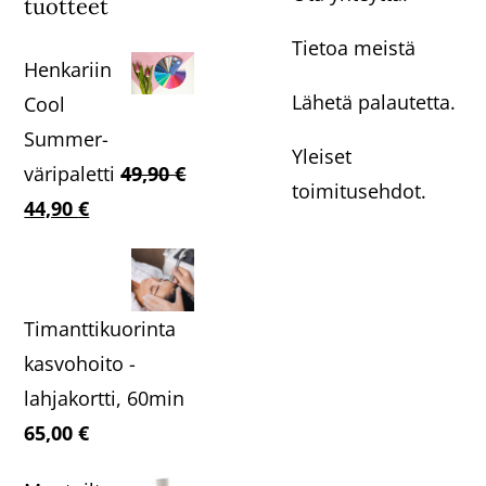
tuotteet
Tietoa meistä
Henkariin
Lähetä palautetta.
Cool
Summer-
Yleiset
väripaletti
49,90
€
toimitusehdot.
Alkuperäinen
Nykyinen
44,90
€
hinta
hinta
oli:
on:
49,90 €.
44,90 €.
Timanttikuorinta
kasvohoito -
lahjakortti, 60min
65,00
€