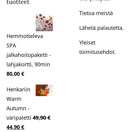
tuotteet
Tietoa meistä
Lähetä palautetta.
Hemmotteleva
Yleiset
SPA
toimitusehdot.
jalkahoitopaketti -
lahjakortti, 90min
80,00
€
Henkariin
Warm
Autumn -
väripaletti
49,90
€
Alkuperäinen
Nykyinen
44,90
€