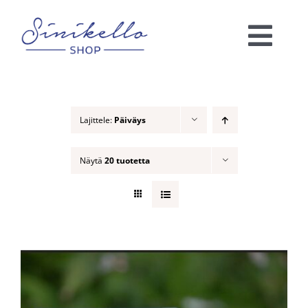
Skip
to
Togg
content
Navi
Verkkokauppa
Lajittele:
Päiväys
KAUNEUSHOITOLA
Näytä
20 tuotetta
VÄRIANALYYSI
Ota yhteyttä!
Ostoskori