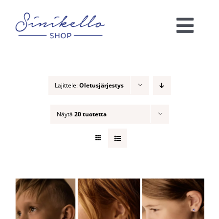
Skip
to
Togg
content
Navi
Verkkokauppa
Lajittele:
Oletusjärjestys
KAUNEUSHOITOLA
Näytä
20 tuotetta
VÄRIANALYYSI
Ota yhteyttä!
Ostoskori