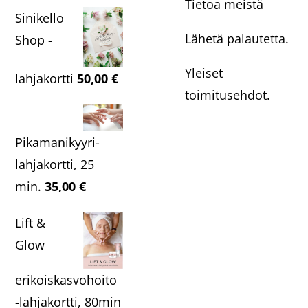
Tietoa meistä
Sinikello
Lähetä palautetta.
Shop -
Yleiset
lahjakortti
50,00
€
toimitusehdot.
Pikamanikyyri-
lahjakortti, 25
min.
35,00
€
Lift &
Glow
erikoiskasvohoito
-lahjakortti, 80min