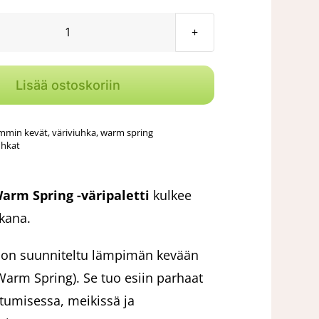
hinta
hinta
oli:
on:
Henkariin
49,90 €.
44,90 €.
Warm
Spring
Lisää ostoskoriin
-
väripaletti
mmin kevät
,
väriviuhka
,
warm spring
määrä
uhkat
arm Spring -väripaletti
kulkee
kana.
 on suunniteltu lämpimän kevään
(Warm Spring). Se tuo esiin parhaat
tumisessa, meikissä ja