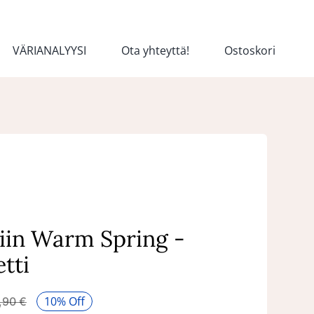
VÄRIANALYYSI
Ota yhteyttä!
Ostoskori
iin Warm Spring -
etti
10% Off
,90
€
Alkuperäinen
Nykyinen