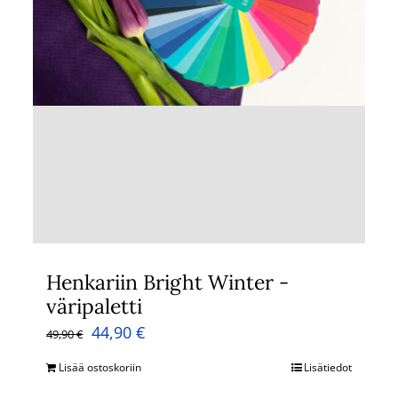
Henkariin Bright Winter -
väripaletti
Alkuperäinen
Nykyinen
44,90
€
49,90
€
hinta
hinta
Lisää ostoskoriin
Lisätiedot
oli:
on: