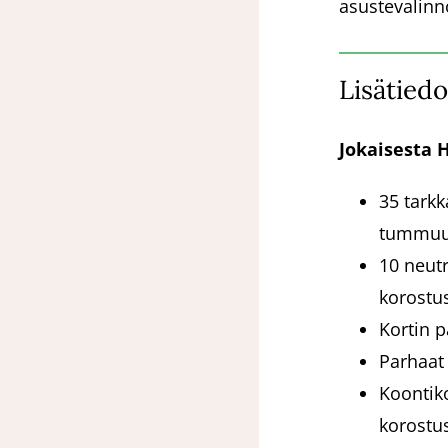
asustevalinn
Lisätiedo
Jokaisesta H
35 tarkk
tummuu
10 neutr
korostu
Kortin p
Parhaat 
Koontiko
korostus