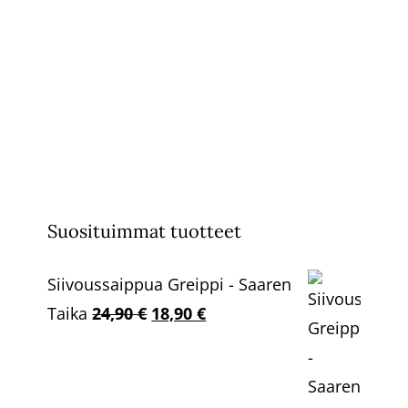
49,90 €.
44,90 €.
Suosituimmat tuotteet
Siivoussaippua Greippi - Saaren
Alkuperäinen
Nykyinen
Taika
24,90
€
18,90
€
hinta
hinta
oli:
on:
24,90 €.
18,90 €.