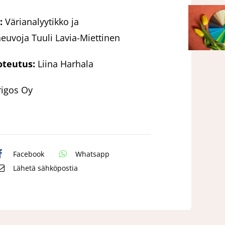
:
Värianalyytikko ja
uvoja Tuuli Lavia-Miettinen
oteutus:
Liina Harhala
rigos Oy
Facebook
Whatsapp
Lähetä sähköpostia