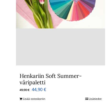
Henkariin Soft Summer-
väripaletti
Alkuperäinen
Nykyinen
44,90
€
49,90
€
hinta
hinta
Lisää ostoskoriin
Lisätiedot
oli:
on: