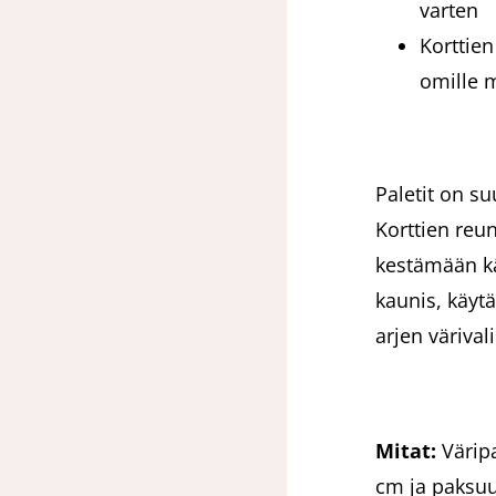
varten
Korttien
omille m
Paletit on s
Korttien reun
kestämään kä
kaunis, käytä
arjen värival
Mitat:
Värip
cm ja paksuu