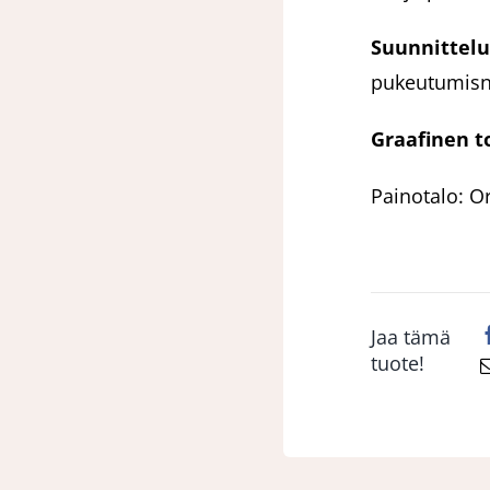
Suunnittelu
pukeutumisne
Graafinen t
Painotalo: O
Jaa tämä
tuote!