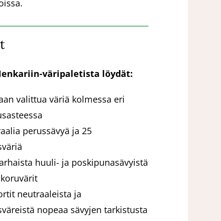
oissa.
t
enkariin-väripaletista löydät:
aan valittua väriä kolmessa eri
sasteessa
aalia perussävyä ja 25
sväriä
arhaista huuli- ja poskipunasävyistä
koruvärit
rtit neutraaleista ja
väreistä nopeaa sävyjen tarkistusta