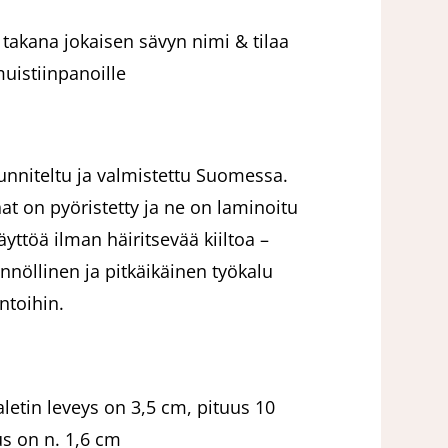
 takana jokaisen sävyn nimi & tilaa
uistiinpanoille
uunniteltu ja valmistettu Suomessa.
at on pyöristetty ja ne on laminoitu
yttöä ilman häiritsevää kiiltoa –
nnöllinen ja pitkäikäinen työkalu
intoihin.
aletin leveys on 3,5 cm, pituus 10
s on n. 1,6 cm